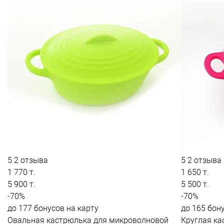
5
2 отзыва
5
2 отзыва
1 770 т.
1 650 т.
5 900 т.
5 500 т.
-70%
-70%
до 177 бонусов на карту
до 165 бон
Овальная кастрюлька для микроволновой
Круглая ка