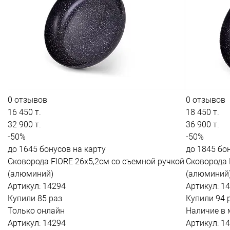
0 отзывов
0 отзывов
16 450 т.
18 450 т.
32 900 т.
36 900 т.
-50%
-50%
до 1645 бонусов на карту
до 1845 бо
Сковорода FIORE 26x5,2см со съемной ручкой
Сковорода 
(алюминий)
(алюминий
Артикул: 14294
Артикул: 1
Купили 85 раз
Купили 94 
Только онлайн
Наличие в 
Артикул: 14294
Артикул: 1