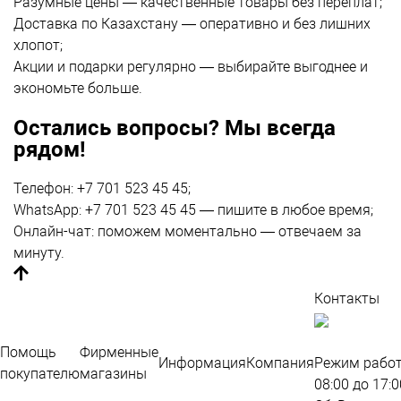
Разумные цены — качественные товары без переплат;
Доставка по Казахстану
— оперативно и без лишних
хлопот;
Акции и подарки регулярно — выбирайте выгоднее и
экономьте больше.
Остались вопросы? Мы всегда
рядом!
Телефон: +7 701 523 45 45;
WhatsApp: +7 701 523 45 45 — пишите в любое время;
Онлайн-чат: поможем моментально — отвечаем за
минуту.
Контакты
По
во
Помощь
Фирменные
Информация
Компания
Режим работ
покупателю
магазины
08:00 до 17:0