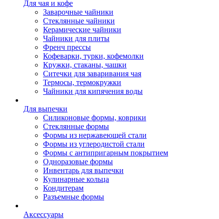
Для чая и кофе
Заварочные чайники
Стеклянные чайники
Керамические чайники
Чайники для плиты
Френч прессы
Кофеварки, турки, кофемолки
Кружки, стаканы, чашки
Ситечки для заваривания чая
Термосы, термокружки
Чайники для кипячения воды
Для выпечки
Силиконовые формы, коврики
Стеклянные формы
Формы из нержавеющей стали
Формы из углеродистой стали
Формы с антипригарным покрытием
Одноразовые формы
Инвентарь для выпечки
Кулинарные кольца
Кондитерам
Разъемные формы
Аксессуары