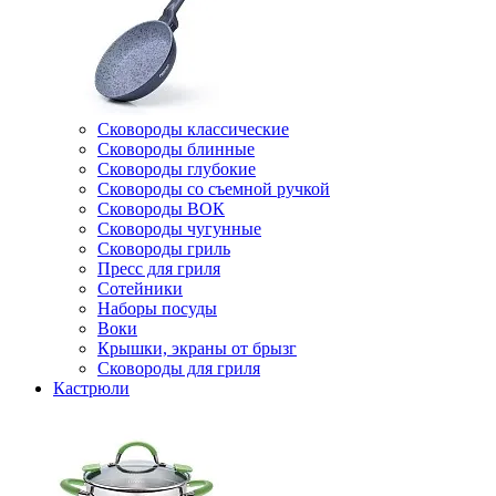
Сковороды классические
Сковороды блинные
Сковороды глубокие
Сковороды со съемной ручкой
Сковороды ВОК
Сковороды чугунные
Сковороды гриль
Пресс для гриля
Сотейники
Наборы посуды
Воки
Крышки, экраны от брызг
Сковороды для гриля
Кастрюли