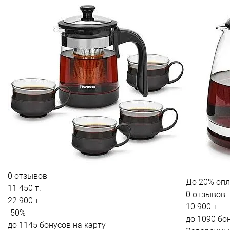
0 отзывов
До
20%
опл
11 450 т.
0 отзывов
22 900 т.
10 900 т.
-50%
до 1090 бо
до 1145 бонусов на карту