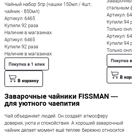
Заварочный
Чайный набор 5пр.(чашки 150мл / 4шт;
стальным 
чайник - 850мл)
Артикул: 6
Артикул: 6465
Купили 94 
Купили 92 раза
Только онл
Наличие в магазинах
Артикул: 6
Артикул: 6465
Купили 94 
Купили 92 раза
Только онл
Наличие в магазинах
Покупка в
Покупка в 1 клик
В кор
В корзину
Заварочные чайники FISSMAN —
для уютного чаепития
Чай объединяет людей. Он создаёт атмосферу
доверия, уюта и спокойствия. А хороший заварочный
чайник делает момент ещё теплее: бережно относится