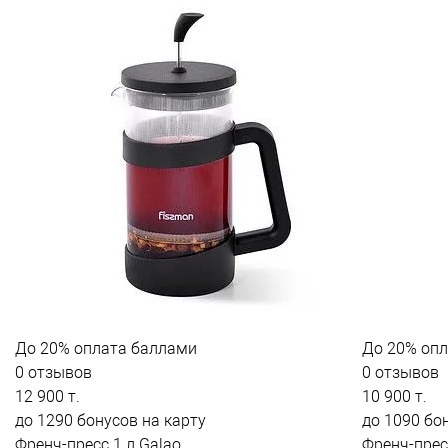
До
20%
оплата баллами
До
20%
опл
0 отзывов
0 отзывов
12 900 т.
10 900 т.
до 1290 бонусов на карту
до 1090 бо
Френч-пресс 1 л Galao
Френч-прес