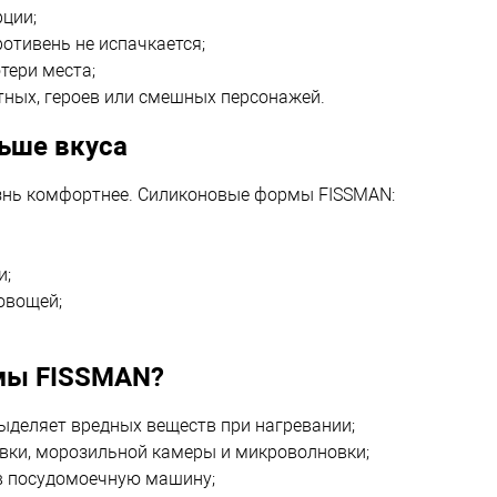
рции;
ротивень не испачкается;
тери места;
тных, героев или смешных персонажей.
ьше вкуса
знь комфортнее. Силиконовые формы FISSMAN:
и;
овощей;
мы FISSMAN?
ыделяет вредных веществ при нагревании;
вки, морозильной камеры и микроволновки;
 в посудомоечную машину;