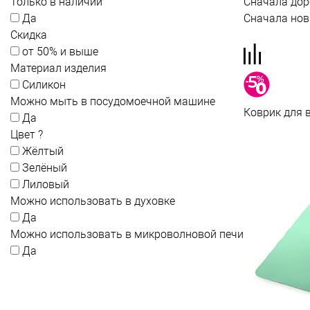
Только в наличии
Сначала дор
Да
Сначала нов
Скидка
от 50% и выше
Материал изделия
Силикон
Можно мыть в посудомоечной машине
Коврик для 
Да
Цвет
?
Жёлтый
Зелёный
Лиловый
Можно использовать в духовке
Да
Можно использовать в микроволновой печи
Да