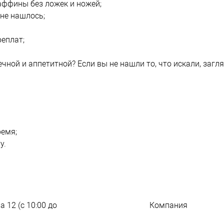
аффины без ложек и ножей;
хне нашлось;
реплат;
чной и аппетитной? Если вы не нашли то, что искали, загл
ремя;
у.
а 12 (с 10:00 до
Компания
209 слов о компани