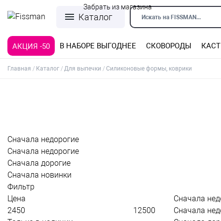
Забрать из магазина
Каталог
Искать на FISSMAN...
В НАБОРЕ ВЫГОДНЕЕ
СКОВОРОДЫ
КАС
АКЦИЯ -50
Сковороды со съемной ручкой
Кастрюли из нержавеющей стали
Силиконовые формы, коврики
Формы из нержавеющей стали
Детская посуда для приготовления
Кофеварки, турки, кофемолки
Формы из углеродистой стали
Формы с антипригарным покрытием
Терки, шинковки, яйцерезки, чопперы
Формы для льда и шоколада
Детская посуда для приема пищи
Главная
Каталог
Для выпечки
Силиконовые формы, коврики
Сначала недорогие
Сначала недорогие
Сначала дорогие
Сначала новинки
Фильтр
Цена
Сначала нед
Сначала нед