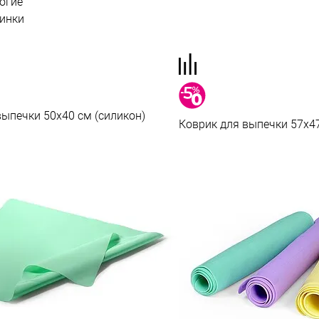
огие
инки
выпечки 50x40 см (силикон)
Коврик для выпечки 57x47