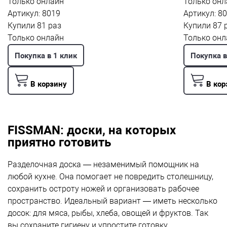
Только онлайн
Только онл
Артикул: 8019
Артикул: 8
Купили 81 раз
Купили 87 
Только онлайн
Только онл
Покупка в 1 клик
Покупка в
В корзину
В кор
FISSMAN: доски, на которых
приятно готовить
Разделочная доска — незаменимый помощник на
любой кухне. Она помогает не повредить столешницу,
сохранить остроту ножей и организовать рабочее
пространство. Идеальный вариант — иметь несколько
досок: для мяса, рыбы, хлеба, овощей и фруктов. Так
вы сохраните гигиену и упростите готовку.