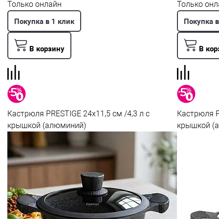
Только онлайн
Только онл
Покупка в 1 клик
Покупка в
В корзину
В кор
Кастрюля PRESTIGE 24x11,5 см /4,3 л с
Кастрюля PR
крышкой (алюминий)
крышкой (