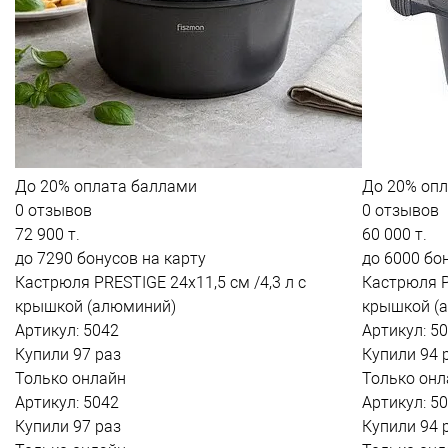
До
20%
оплата баллами
До
20%
опл
0 отзывов
0 отзывов
72 900 т.
60 000 т.
до 7290 бонусов на карту
до 6000 бо
Кастрюля PRESTIGE 24x11,5 см /4,3 л с
Кастрюля PR
крышкой (алюминий)
крышкой (
Артикул: 5042
Артикул: 5
Купили 97 раз
Купили 94 
Только онлайн
Только онл
Артикул: 5042
Артикул: 5
Купили 97 раз
Купили 94 