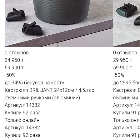
0 отзывов
0 отзывов
34 950 т.
29 950 т.
69 900 т.
59 900 т.
-50%
-50%
до 3495 бонусов на карту
до 2995 бо
Кастрюля BRILLIANT 24x12см / 4,5л со
Кастрюля B
съемными ручками (алюминий)
съемными 
Артикул: 14382
Артикул: 1
Купили 92 раза
Купили 91 
Только онлайн
Только онл
Артикул: 14382
Артикул: 1
Купили 92 раза
Купили 91 