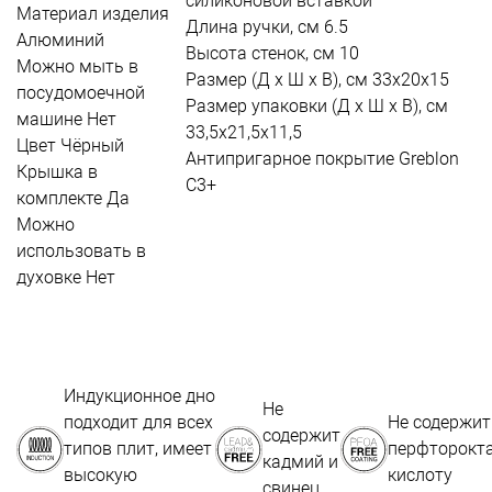
силиконовой вставкой
Материал изделия
Длина ручки, см
6.5
Алюминий
Высота стенок, см
10
Можно мыть в
Размер (Д х Ш х В), см
33х20х15
посудомоечной
Размер упаковки (Д х Ш х В), см
машине
Нет
33,5х21,5х11,5
Цвет
Чёрный
Антипригарное покрытие
Greblon
Крышка в
C3+
комплекте
Да
Можно
использовать в
духовке
Нет
Индукционное дно
Не
подходит для всех
Не содержит
содержит
типов плит, имеет
перфторокт
кадмий и
высокую
кислоту
свинец