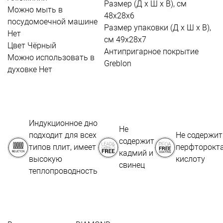
Размер (Д х Ш х В), см
Можно мыть в
48х28х6
посудомоечной машине
Размер упаковки (Д х Ш х В),
Нет
см
49х28х7
Цвет
Чёрный
Антипригарное покрытие
Можно использовать в
Greblon
духовке
Нет
Индукционное дно
Не
подходит для всех
Не содержит
содержит
типов плит, имеет
перфторокт
кадмий и
высокую
кислоту
свинец
теплопроводность