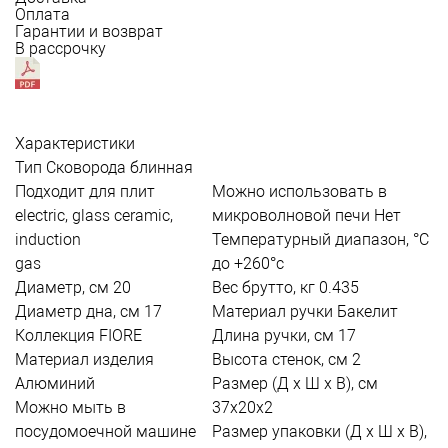
Оплата
Гарантии и возврат
В рассрочку
Характеристики
Тип
Сковорода блинная
Подходит для плит
Можно использовать в
electric, glass ceramic,
микроволновой печи
Нет
induction
Температурный диапазон, °С
gas
до +260°c
Диаметр, см
20
Вес брутто, кг
0.435
Диаметр дна, см
17
Материал ручки
Бакелит
Коллекция
FIORE
Длина ручки, см
17
Материал изделия
Высота стенок, см
2
Алюминий
Размер (Д х Ш х В), см
Можно мыть в
37х20х2
посудомоечной машине
Размер упаковки (Д х Ш х В),