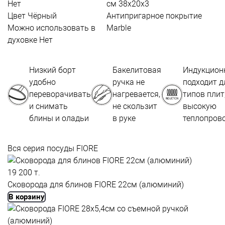
Нет
см
38х20х3
Цвет
Чёрный
Антипригарное покрытие
Можно использовать в
Marble
духовке
Нет
Низкий борт
Бакелитовая
Индукцион
удобно
ручка не
подходит д
переворачивать
нагревается,
типов плит
и снимать
не скользит
высокую
блины и оладьи
в руке
теплопров
Вся серия посуды FIORE
19 200 т.
Сковорода для блинов FIORE 22см (алюминий)
В корзину