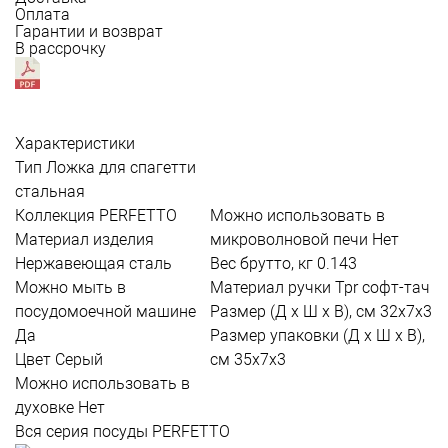
Оплата
Гарантии и возврат
В рассрочку
Характеристики
Тип
Ложка для спагетти
стальная
Коллекция
PERFETTO
Можно использовать в
Материал изделия
микроволновой печи
Нет
Нержавеющая сталь
Вес брутто, кг
0.143
Можно мыть в
Материал ручки
Tpr софт-тач
посудомоечной машине
Размер (Д х Ш х В), см
32х7х3
Да
Размер упаковки (Д х Ш х В),
Цвет
Серый
см
35х7х3
Можно использовать в
духовке
Нет
Вся серия посуды PERFETTO