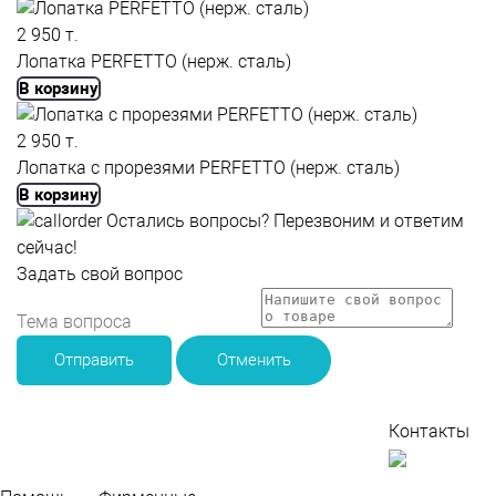
2 950 т.
Лопатка PERFETTO (нерж. сталь)
В корзину
2 950 т.
Лопатка с прорезями PERFETTO (нерж. сталь)
В корзину
Остались вопросы?
Перезвоним и ответим
сейчас!
Задать свой вопрос
Отправить
Отменить
Контакты
По
во