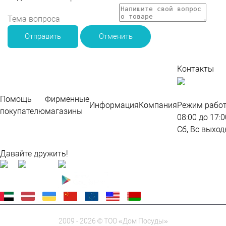
Отправить
Отменить
Контакты
По
во
Помощь
Фирменные
Информация
Компания
Режим работ
покупателю
магазины
08:00 до 17:0
Сб, Вс выход
Карта сайта
Давайте дружить!
2009 - 2026 © ТОО «Дом Посуды»