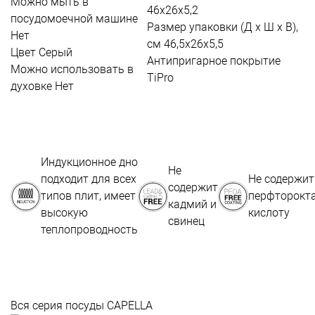
Можно мыть в
46х26х5,2
посудомоечной машине
Размер упаковки (Д х Ш х В),
Нет
см
46,5х26х5,5
Цвет
Серый
Антипригарное покрытие
Можно использовать в
TiPro
духовке
Нет
Индукционное дно
Не
подходит для всех
Не содержит
содержит
типов плит, имеет
перфторокт
кадмий и
высокую
кислоту
свинец
теплопроводность
Вся серия посуды CAPELLA