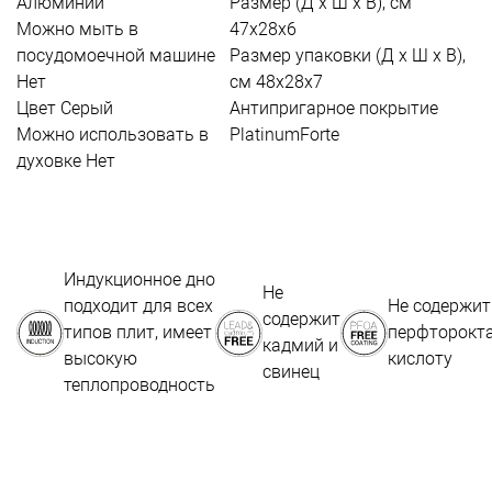
Алюминий
Размер (Д х Ш х В), см
Можно мыть в
47х28х6
посудомоечной машине
Размер упаковки (Д х Ш х В),
Нет
см
48х28х7
Цвет
Серый
Антипригарное покрытие
Можно использовать в
PlatinumForte
духовке
Нет
Индукционное дно
Не
подходит для всех
Не содержит
содержит
типов плит, имеет
перфторокт
кадмий и
высокую
кислоту
свинец
теплопроводность