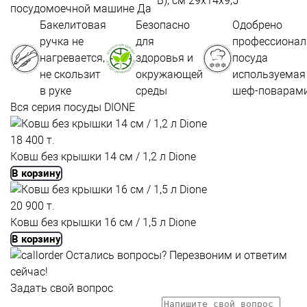
В), см
29х14х9,5
посудомоечной машине
Да
Бакелитовая
Безопасно
Одобрено
ручка не
для
профессиона
нагревается,
здоровья и
посуда
не скользит
окружающей
используемая
в руке
среды
шеф-поварам
Вся серия посуды DIONE
18 400 т.
Ковш без крышки 14 см / 1,2 л Dione
В корзину
20 900 т.
Ковш без крышки 16 см / 1,5 л Dione
В корзину
Остались вопросы?
Перезвоним и ответим
сейчас!
Задать свой вопрос