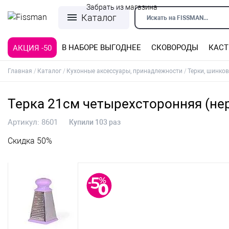
Забрать из магазина
Каталог
Искать на FISSMAN...
В НАБОРЕ ВЫГОДНЕЕ
СКОВОРОДЫ
КАС
АКЦИЯ -50
Сковороды со съемной ручкой
Кастрюли из нержавеющей стали
Силиконовые формы, коврики
Формы из нержавеющей стали
Детская посуда для приготовления
Кофеварки, турки, кофемолки
Формы из углеродистой стали
Формы с антипригарным покрытием
Терки, шинковки, яйцерезки, чопперы
Формы для льда и шоколада
Детская посуда для приема пищи
Главная
Каталог
Кухонные аксессуары, принадлежности
Терки, шинков
Терка 21см четырехсторонняя (не
Артикул:
8601
Купили 103 раз
Скидка 50%