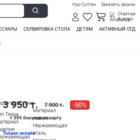
Нур-Султан
Заказать звонок
Ответим
быстро
ССУАРЫ
СЕРВИРОВКА СТОЛА
ДЕТЯМ
АКТИВНЫЙ ОТДЫ
и
3 950 т.
арактеристики
-50%
7 900 т.
Материал
ип
Терка
+ 395
бонусов на карту
лезвия
атериал
Нержавеющая
зделия
сталь
Только онлайн
ержавеющая