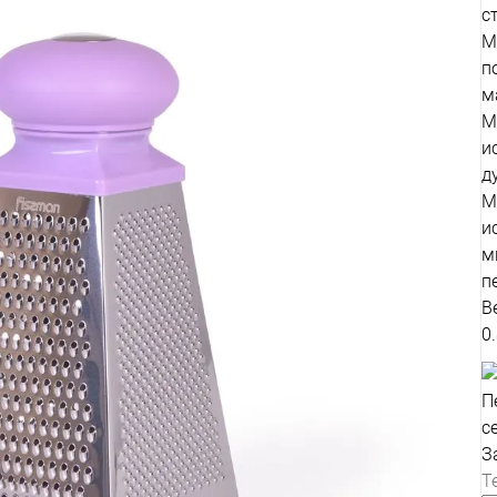
с
М
п
м
М
и
д
М
и
м
п
В
0
П
с
З