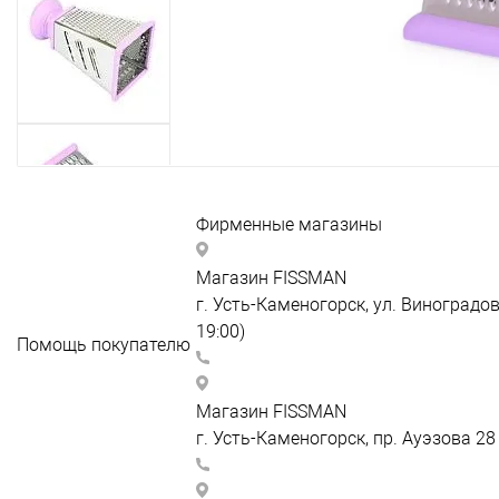
Нажмите, чтобы увеличить
Фирменные магазины
FISSMAN Виноградова
Магазин FISSMAN
г. Усть-Каменогорск, ул. Виноградов
19:00)
Помощь покупателю
+7 747 038 89 59
Как
FISSMAN ТРК "Император"
зарегистрироваться
Магазин FISSMAN
Как сделать заказ
г. Усть-Каменогорск, пр. Ауэзова 28 
Оплата
+7 747 038 89 58
Доставка
FISSMAN ТД "Пассаж"