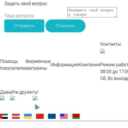
Задать свой вопрос
Отправить
Отменить
Контакты
По
во
Помощь
Фирменные
Информация
Компания
Режим работ
покупателю
магазины
08:00 до 17:0
Сб, Вс выход
Карта сайта
Давайте дружить!