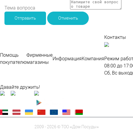
Отправить
Отменить
Контакты
По
во
Помощь
Фирменные
Информация
Компания
Режим работ
покупателю
магазины
08:00 до 17:0
Сб, Вс выход
Карта сайта
Давайте дружить!
2009 - 2026 © ТОО «Дом Посуды»