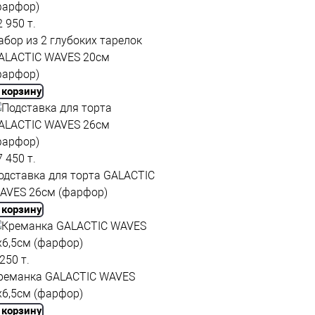
2 950 т.
абор из 2 глубоких тарелок
ALACTIC WAVES 20см
фарфор)
 корзину
7 450 т.
одставка для торта GALACTIC
AVES 26см (фарфор)
 корзину
 250 т.
реманка GALACTIC WAVES
х6,5см (фарфор)
 корзину