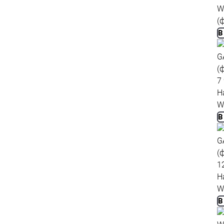
W
(
В
7
Н
W
В
1
Н
W
В