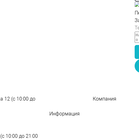
П
З
а 12 (с 10:00 до
Компания
209 слов о компани
Информация
Новости
Адреса магазинов
Блог о полезном
Контакты
Оптовые поставки
(с 10:00 до 21:00
Гарантии
Юридическим лица