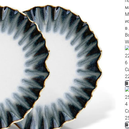
п
м
М
и
в
В
W
6
С
2
В
4
С
2
В