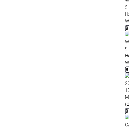
5
Н
W
В
9
Н
W
В
1
М
(
В