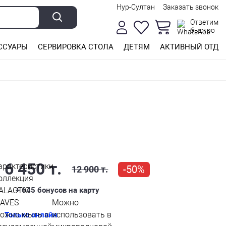
Нур-Султан
Заказать звонок
Ответим
быстро
ССУАРЫ
СЕРВИРОВКА СТОЛА
ДЕТЯМ
АКТИВНЫЙ ОТДЫ
6 450 т.
арактеристики
-50%
12 900 т.
оллекция
ALACTIC
+ 645
бонусов на карту
AVES
Можно
ожно мыть в
использовать в
Только онлайн