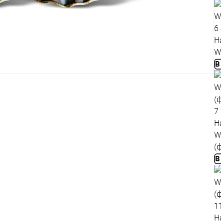
6
Н
W
В
7
Н
W
(
В
1
Н