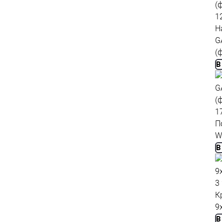
1
Н
G
(
В
1
П
W
В
3
К
9
В