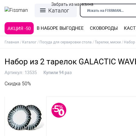
Забрать из магазина
Каталог
Искать на FISSMAN...
В НАБОРЕ ВЫГОДНЕЕ
СКОВОРОДЫ
КАС
АКЦИЯ -50
Сковороды со съемной ручкой
Кастрюли из нержавеющей стали
Силиконовые формы, коврики
Формы из нержавеющей стали
Детская посуда для приготовления
Кофеварки, турки, кофемолки
Формы из углеродистой стали
Формы с антипригарным покрытием
Терки, шинковки, яйцерезки, чопперы
Формы для льда и шоколада
Детская посуда для приема пищи
Главная
Каталог
Посуда для сервировки стола
Тарелки, миски
Набор 
Набор из 2 тарелок GALACTIC WAV
Артикул:
13535
Купили 94 раз
Скидка 50%