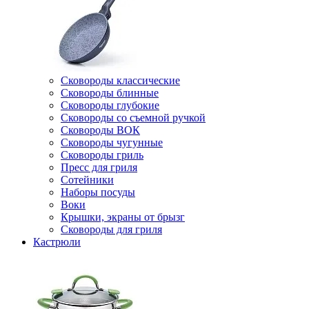
Сковороды классические
Сковороды блинные
Сковороды глубокие
Сковороды со съемной ручкой
Сковороды ВОК
Сковороды чугунные
Сковороды гриль
Пресс для гриля
Сотейники
Наборы посуды
Воки
Крышки, экраны от брызг
Сковороды для гриля
Кастрюли