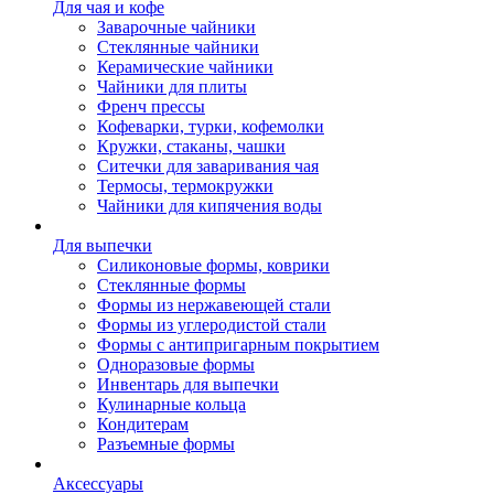
Для чая и кофе
Заварочные чайники
Стеклянные чайники
Керамические чайники
Чайники для плиты
Френч прессы
Кофеварки, турки, кофемолки
Кружки, стаканы, чашки
Ситечки для заваривания чая
Термосы, термокружки
Чайники для кипячения воды
Для выпечки
Силиконовые формы, коврики
Стеклянные формы
Формы из нержавеющей стали
Формы из углеродистой стали
Формы с антипригарным покрытием
Одноразовые формы
Инвентарь для выпечки
Кулинарные кольца
Кондитерам
Разъемные формы
Аксессуары