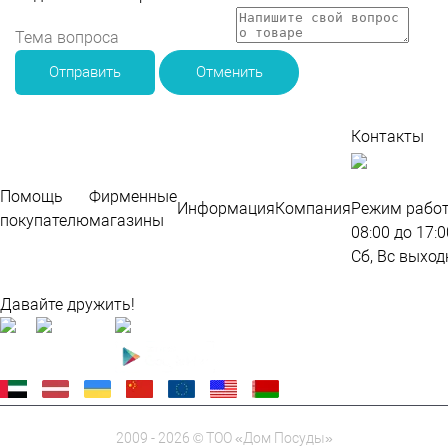
Отправить
Отменить
Контакты
По
во
Помощь
Фирменные
Информация
Компания
Режим работ
покупателю
магазины
08:00 до 17:0
Сб, Вс выход
Карта сайта
Давайте дружить!
2009 - 2026 © ТОО «Дом Посуды»