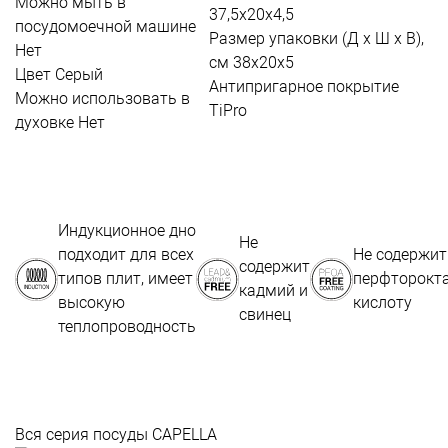
Можно мыть в
37,5х20х4,5
посудомоечной машине
Размер упаковки (Д х Ш х В),
Нет
см
38х20х5
Цвет
Серый
Антипригарное покрытие
Можно использовать в
TiPro
духовке
Нет
Индукционное дно
Не
подходит для всех
Не содержит
содержит
типов плит, имеет
перфторокт
кадмий и
высокую
кислоту
свинец
теплопроводность
Вся серия посуды CAPELLA