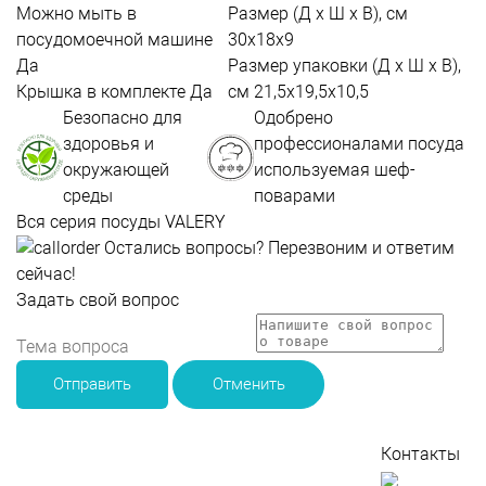
Можно мыть в
Размер (Д х Ш х В), см
посудомоечной машине
30х18х9
Да
Размер упаковки (Д х Ш х В),
Крышка в комплекте
Да
см
21,5х19,5х10,5
Безопасно для
Одобрено
здоровья и
профессионалами посуда
окружающей
используемая шеф-
среды
поварами
Вся серия посуды VALERY
Остались вопросы?
Перезвоним и ответим
сейчас!
Задать свой вопрос
Отправить
Отменить
Контакты
По