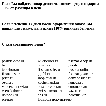
Если Вы найдете товар дешевле, снизим цену и подарим
10% от разницы в цене.
Если в течение 14 дней после оформления заказа Вы
нашли цену ниже, мы вернем 110% разницы баллами.
С кем сравниваем цены?
posuda-prof.ru
wildberries.ru
fissman-shop.ru
beru.ru
posuda.ru
goods.ru
top-shop.ru
fissman-sale.ru
posuda-online.ru
fissman.store
gipfel.ru
fissmanposuda.ru
price.ru
shop.tefal.ru
domaposuda.ru
ozon.ru
kuchenland.ru
lamoda.ru
yandex.market.ru
posudacenter.ru
euromade.ru
vsenakuhne.ru
swissdiamond.ru
vazaro.ru
utkonos.ru
dns.ru
holodilnik.ru
pleer.ru
Помощь покупателю