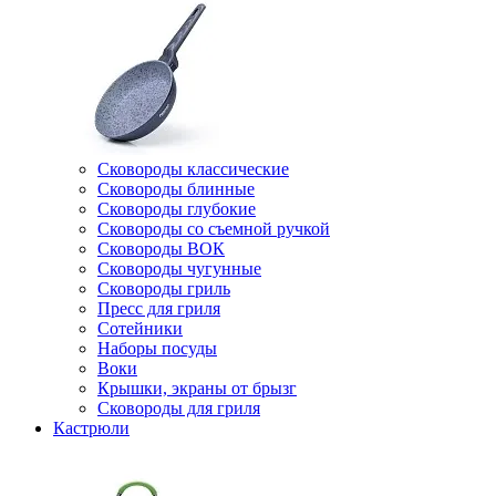
Сковороды классические
Сковороды блинные
Сковороды глубокие
Сковороды со съемной ручкой
Сковороды ВОК
Сковороды чугунные
Сковороды гриль
Пресс для гриля
Сотейники
Наборы посуды
Воки
Крышки, экраны от брызг
Сковороды для гриля
Кастрюли