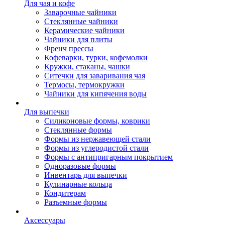
Для чая и кофе
Заварочные чайники
Стеклянные чайники
Керамические чайники
Чайники для плиты
Френч прессы
Кофеварки, турки, кофемолки
Кружки, стаканы, чашки
Ситечки для заваривания чая
Термосы, термокружки
Чайники для кипячения воды
Для выпечки
Силиконовые формы, коврики
Стеклянные формы
Формы из нержавеющей стали
Формы из углеродистой стали
Формы с антипригарным покрытием
Одноразовые формы
Инвентарь для выпечки
Кулинарные кольца
Кондитерам
Разъемные формы
Аксессуары