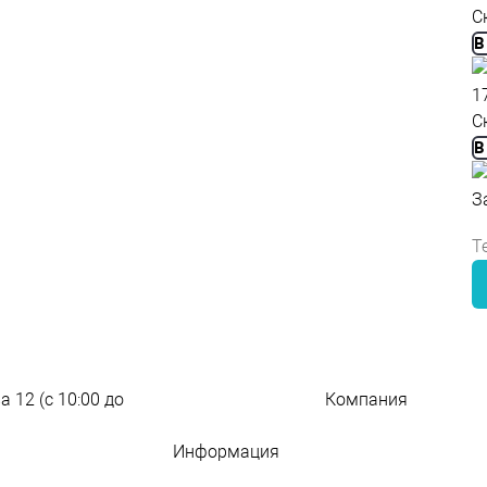
С
В
1
С
В
З
а 12 (с 10:00 до
Компания
209 слов о компани
Информация
Новости
Адреса магазинов
Блог о полезном