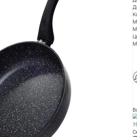
Д
К
М
М
Ц
М
В
1
С