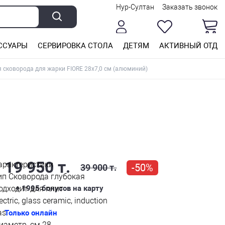
Нур-Султан
Заказать звонок
ССУАРЫ
СЕРВИРОВКА СТОЛА
ДЕТЯМ
АКТИВНЫЙ ОТДЫ
я сковорода для жарки FIORE 28x7,0 см (алюминий)
19 950 т.
арактеристики
-50%
39 900 т.
ип
Сковорода глубокая
одходит для плит
+ 1995
бонусов на карту
ectric, glass ceramic, induction
as
Только онлайн
иаметр, см
28