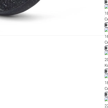
В
1
С
В
1
С
В
2
К
В
1
С
В
2