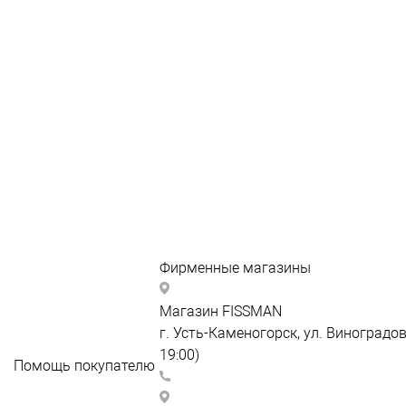
Фирменные магазины
FISSMAN Виноградова
Магазин FISSMAN
г. Усть-Каменогорск, ул. Виноградов
19:00)
Помощь покупателю
+7 747 038 89 59
Как
FISSMAN ТРК "Император"