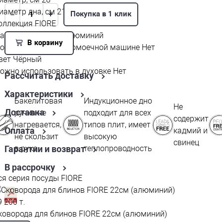
иаметр дна, см
21.5
Покупка в 1 клик
–
+
оллекция
FIORE
атериал изделия
Алюминий
В корзину
ожно мыть в посудомоечной машине
Нет
вет
Чёрный
ожно использовать в духовке
Нет
Рассчитать доставку
Характеристики
Бакелитовая
Индукционное дно
Не
Доставка
ручка не
подходит для всех
содержит
нагревается,
типов плит, имеет
Оплата
кадмий и
не скользит
высокую
свинец
Гарантии и возврат
в руке
теплопроводность
В рассрочку
ся серия посуды FIORE
9 200 т.
коворода для блинов FIORE 22см (алюминий)